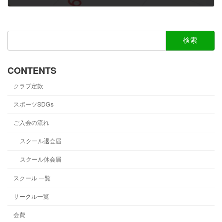
2025-10-22
検
索:
CONTENTS
クラブ定款
スポーツSDGs
ご入会の流れ
スクール退会届
スクール休会届
スクール 一覧
サークル一覧
会費