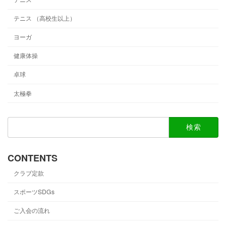
テニス （高校生以上）
ヨーガ
健康体操
卓球
太極拳
検
索:
CONTENTS
クラブ定款
スポーツSDGs
ご入会の流れ