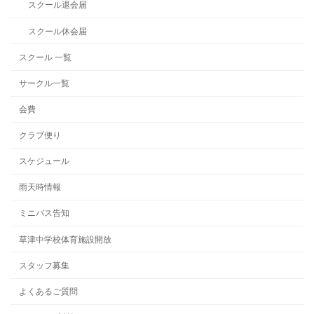
スクール退会届
スクール休会届
スクール 一覧
サークル一覧
会費
クラブ便り
スケジュール
雨天時情報
ミニバス告知
草津中学校体育施設開放
スタッフ募集
よくあるご質問