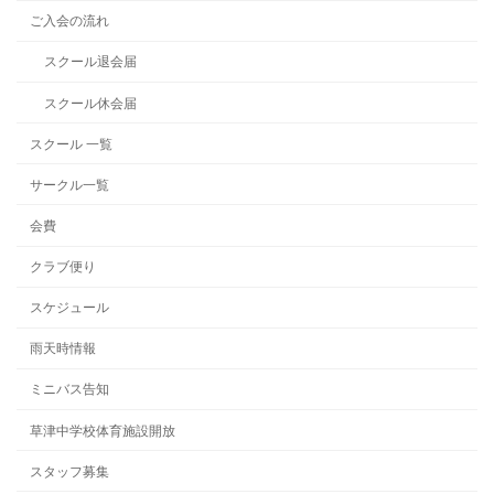
ご入会の流れ
スクール退会届
スクール休会届
スクール 一覧
サークル一覧
会費
クラブ便り
スケジュール
雨天時情報
ミニバス告知
草津中学校体育施設開放
スタッフ募集