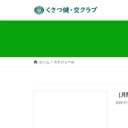
コ
ナ
ン
ビ
テ
ゲ
ン
ー
ツ
シ
へ
ョ
ス
ン
キ
に
ッ
移
ホーム
スケジュール
プ
動
［月
2026-07