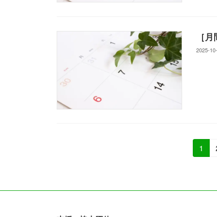
［月
2025-10
投
固
1
定
稿
ペ
の
ー
ジ
ペ