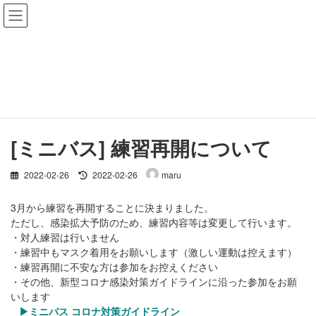
コ
ナ
ン
ビ
テ
ゲ
ン
ー
ミニバス告知
ツ
シ
へ
ョ
ス
ン
ホーム
ミニバス告知
[ミニバス] 練習再開について
キ
に
ッ
移
プ
動
[ミニバス] 練習再開について
最
2022-02-26
2022-02-26
maru
終
更
3月から練習を再開することに決まりました。
新
ただし、感染拡大予防のため、練習内容等は変更して行います。
日
・対人練習は行いません
時
・練習中もマスク着用をお願いします（激しい運動は控えます）
:
・練習再開に不安な方は参加をお控えください
・その他、
新型コロナ感染対策ガイドラインに沿った参加をお願
いします
▶ミニバス コロナ対策ガイドライン