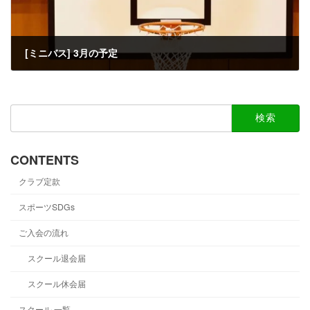
[ミニバス] 3月の予定
2022-03-03
検
索:
CONTENTS
クラブ定款
スポーツSDGs
ご入会の流れ
スクール退会届
スクール休会届
スクール 一覧