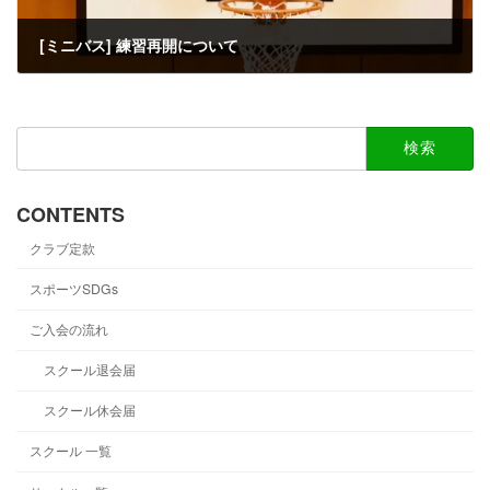
[ミニバス] 練習再開について
2022-02-26
検
索:
CONTENTS
クラブ定款
スポーツSDGs
ご入会の流れ
スクール退会届
スクール休会届
スクール 一覧