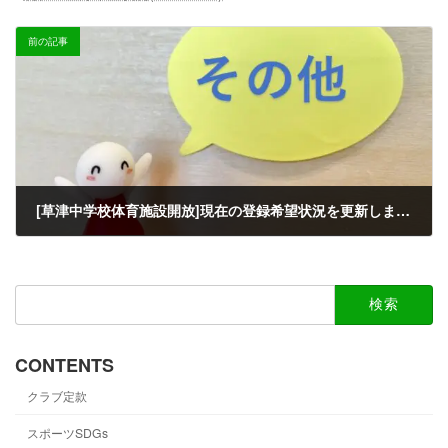
前の記事
[草津中学校体育施設開放]現在の登録希望状況を更新しました
2026-01-27
検
索:
CONTENTS
クラブ定款
スポーツSDGs