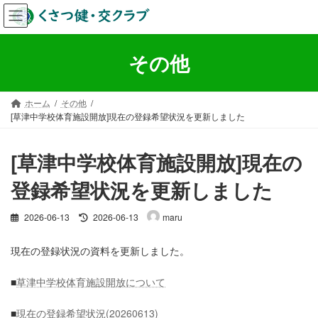
コ
ナ
ン
ビ
テ
ゲ
ン
ー
その他
ツ
シ
へ
ョ
ス
ン
ホーム
その他
キ
に
[草津中学校体育施設開放]現在の登録希望状況を更新しました
ッ
移
プ
動
[草津中学校体育施設開放]現在の
登録希望状況を更新しました
最
2026-06-13
2026-06-13
maru
終
更
現在の登録状況の資料を更新しました。
新
日
■
草津中学校体育施設開放について
時
:
■
現在の登録希望状況(20260613)