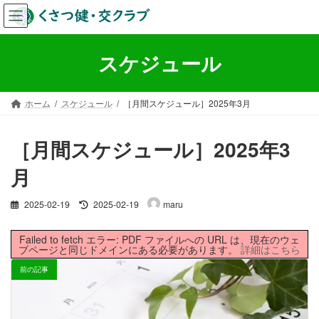
コ
ナ
ン
ビ
テ
ゲ
ン
ー
スケジュール
ツ
シ
へ
ョ
ス
ン
ホーム
スケジュール
［月間スケジュール］2025年3月
キ
に
ッ
移
プ
動
［月間スケジュール］2025年3
月
最
2025-02-19
2025-02-19
maru
終
更
Failed to fetch エラー: PDF ファイルへの URL は、現在のウェ
新
ブページと同じドメインにある必要があります。
詳細はこちら
日
時
前の記事
: