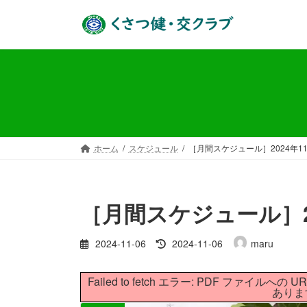
コ
ナ
ン
ビ
テ
ゲ
ン
ー
ツ
シ
へ
ョ
ス
ン
キ
に
ッ
移
ホーム
スケジュール
［月間スケジュール］2024年1
プ
動
［月間スケジュール］2
最
2024-11-06
2024-11-06
maru
終
更
Failed to fetch エラー: PDF フ
新
ありま
日