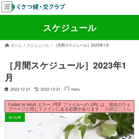
コ
ナ
ン
ビ
テ
ゲ
ン
ー
スケジュール
ツ
シ
へ
ョ
ス
ン
ホーム
スケジュール
［月間スケジュール］2023年1月
キ
に
ッ
移
プ
動
［月間スケジュール］2023年1
月
最
2022-12-21
2022-12-21
maru
終
更
Failed to fetch エラー: PDF ファイルへの URL は、現在のウェ
新
ブページと同じドメインにある必要があります。
詳細はこちら
日
時
前の記事
: