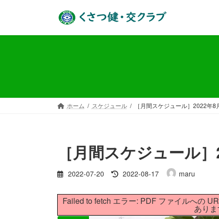
コ
ナ
ン
ビ
テ
ゲ
ン
ー
ツ
シ
へ
ョ
ス
ン
キ
に
ッ
移
ホーム
スケジュール
［月間スケジュール］2022年8
プ
動
［月間スケジュール］2
最
2022-07-20
2022-08-17
maru
終
更
Failed to fetch エラー: PDF フ
新
ありま
日