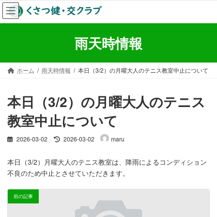
コ
ナ
ン
ビ
テ
ゲ
ン
ー
雨天時情報
ツ
シ
へ
ョ
ス
ン
ホーム
雨天時情報
本日（3/2）の月曜大人のテニス教室中止について
キ
に
ッ
移
プ
動
本日（3/2）の月曜大人のテニス
教室中止について
最
2026-03-02
2026-03-02
maru
終
更
本日（3/2）月曜大人のテニス教室は、降雨によるコンディション
新
不良のため中止とさせていただきます。
日
時
:
前の記事