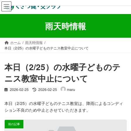
コ
ナ
ン
ビ
テ
ゲ
ン
ー
雨天時情報
ツ
シ
へ
ョ
ス
ン
ホーム
雨天時情報
キ
に
本日（2/25）の水曜子どものテニス教室中止について
ッ
移
プ
動
本日（2/25）の水曜子どものテ
ニス教室中止について
最
2026-02-25
2026-02-25
maru
終
更
本日（2/25）の水曜子どものテニス教室は、降雨によるコンディ
新
ション不良のため中止とさせていただきます。
日
時
:
前の記事