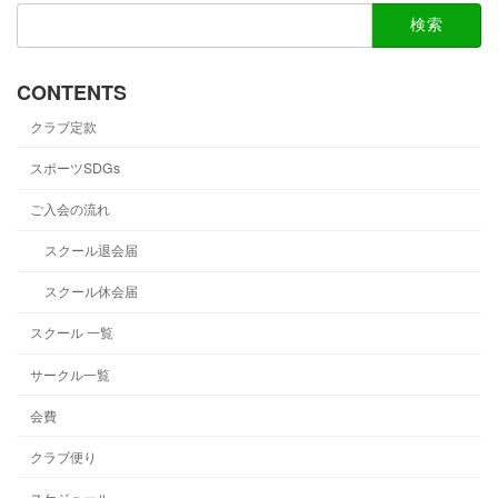
検
索:
CONTENTS
クラブ定款
スポーツSDGs
ご入会の流れ
スクール退会届
スクール休会届
スクール 一覧
サークル一覧
会費
クラブ便り
スケジュール