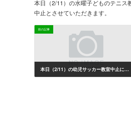
本日（2/11）の水曜子どものテニ
新
日
中止とさせていただきます。
時
:
前の記事
本日（2/11）の幼児サッカー教室中止について
2026-02-11