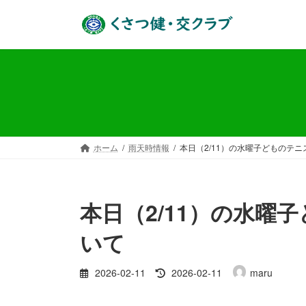
コ
ナ
ン
ビ
テ
ゲ
ン
ー
ツ
シ
へ
ョ
ス
ン
キ
に
ッ
移
ホーム
雨天時情報
本日（2/11）の水曜子どものテ
プ
動
本日（2/11）の水曜
いて
最
2026-02-11
2026-02-11
maru
終
更