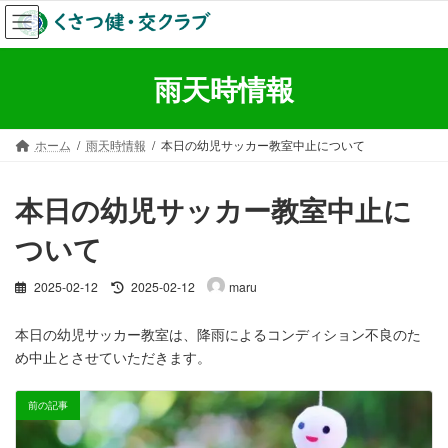
コ
ナ
ン
ビ
テ
ゲ
ン
ー
雨天時情報
ツ
シ
へ
ョ
ス
ン
ホーム
雨天時情報
本日の幼児サッカー教室中止について
キ
に
ッ
移
プ
動
本日の幼児サッカー教室中止に
ついて
最
2025-02-12
2025-02-12
maru
終
更
本日の幼児サッカー教室は、降雨によるコンディション不良のた
新
め中止とさせていただきます。
日
時
:
前の記事