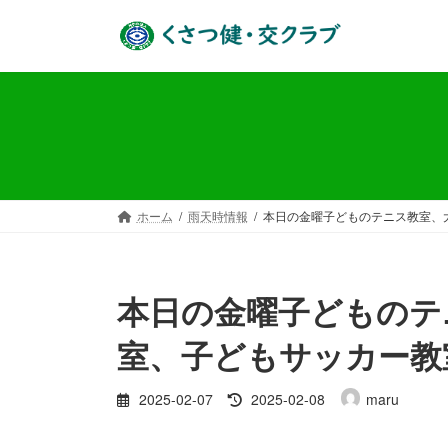
コ
ナ
ン
ビ
テ
ゲ
ン
ー
ツ
シ
へ
ョ
ス
ン
キ
に
ッ
移
ホーム
雨天時情報
本日の金曜子どものテニス教室、
プ
動
本日の金曜子どものテ
室、子どもサッカー教
最
2025-02-07
2025-02-08
maru
終
更