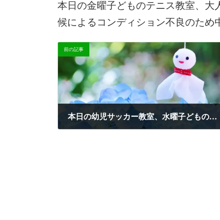
本日の金曜子どものテニス教室、大
新
日
候によるコンディション不良のため
時
:
前の記事
本日の幼児サッカー教室、水曜子どものテニス教室中止について
2025-02-05