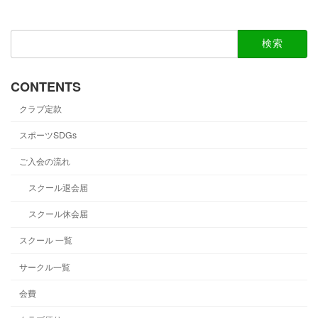
2024-11-01
検
索:
CONTENTS
クラブ定款
スポーツSDGs
ご入会の流れ
スクール退会届
スクール休会届
スクール 一覧
サークル一覧
会費