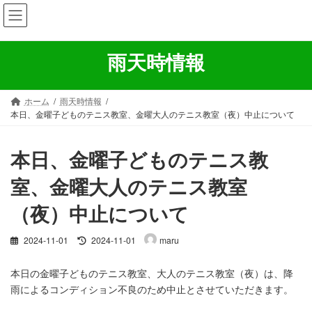
コ
ナ
ン
ビ
テ
ゲ
ン
ー
雨天時情報
ツ
シ
へ
ョ
ス
ン
ホーム
雨天時情報
キ
に
本日、金曜子どものテニス教室、金曜大人のテニス教室（夜）中止について
ッ
移
プ
動
本日、金曜子どものテニス教
室、金曜大人のテニス教室
（夜）中止について
最
2024-11-01
2024-11-01
maru
終
更
本日の金曜子どものテニス教室、大人のテニス教室（夜）は、降
新
雨によるコンディション不良のため中止とさせていただきます。
日
時