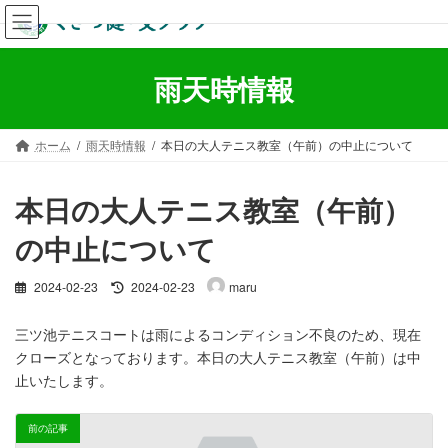
コ
ナ
ン
ビ
テ
ゲ
ン
ー
雨天時情報
ツ
シ
へ
ョ
ス
ン
ホーム
雨天時情報
本日の大人テニス教室（午前）の中止について
キ
に
ッ
移
プ
動
本日の大人テニス教室（午前）
の中止について
最
2024-02-23
2024-02-23
maru
終
更
三ツ池テニスコートは雨によるコンディション不良のため、現在
新
クローズとなっております。本日の大人テニス教室（午前）は中
日
時
止いたします。
:
前の記事