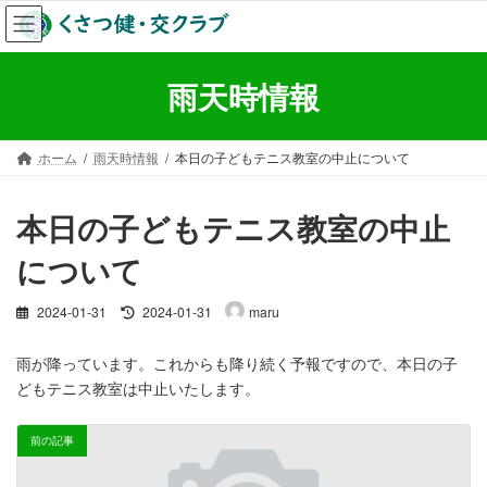
コ
ナ
ン
ビ
テ
ゲ
ン
ー
雨天時情報
ツ
シ
へ
ョ
ス
ン
ホーム
雨天時情報
本日の子どもテニス教室の中止について
キ
に
ッ
移
プ
動
本日の子どもテニス教室の中止
について
最
2024-01-31
2024-01-31
maru
終
更
雨が降っています。これからも降り続く予報ですので、本日の子
新
どもテニス教室は中止いたします。
日
時
:
前の記事