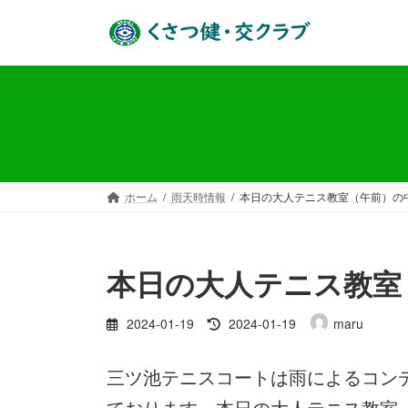
コ
ナ
ン
ビ
テ
ゲ
ン
ー
ツ
シ
へ
ョ
ス
ン
キ
に
ッ
移
ホーム
雨天時情報
本日の大人テニス教室（午前）の
プ
動
本日の大人テニス教室
最
2024-01-19
2024-01-19
maru
終
更
三ツ池テニスコートは雨によるコン
新
日
ております。本日の大人テニス教室