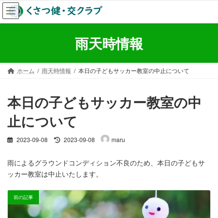
コ
ナ
ン
ビ
テ
ゲ
ン
ー
雨天時情報
ツ
シ
へ
ョ
ス
ン
ホーム
雨天時情報
本日の子どもサッカー教室の中止について
キ
に
ッ
移
プ
動
本日の子どもサッカー教室の中
止について
最
2023-09-08
2023-09-08
maru
終
更
雨によるグラウンドコンディション不良のため、本日の子どもサ
新
ッカー教室は中止いたします。
日
時
:
前の記事