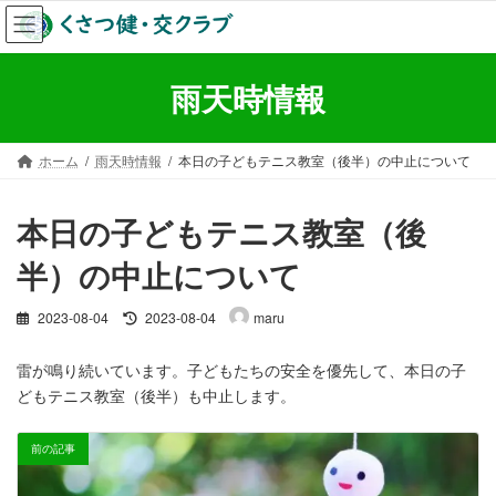
コ
ナ
ン
ビ
テ
ゲ
ン
ー
雨天時情報
ツ
シ
へ
ョ
ス
ン
ホーム
雨天時情報
本日の子どもテニス教室（後半）の中止について
キ
に
ッ
移
プ
動
本日の子どもテニス教室（後
半）の中止について
最
2023-08-04
2023-08-04
maru
終
更
雷が鳴り続いています。子どもたちの安全を優先して、本日の子
新
どもテニス教室（後半）も中止します。
日
時
:
前の記事