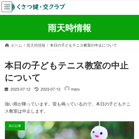
コ
ナ
ン
ビ
テ
ゲ
ン
ー
雨天時情報
ツ
シ
へ
ョ
ス
ン
ホーム
雨天時情報
本日の子どもテニス教室の中止について
キ
に
ッ
移
プ
動
本日の子どもテニス教室の中止
について
最
2023-07-12
2023-07-12
maru
終
更
強い雨が降っています。雷も鳴っているので、本日の子どもテニ
新
ス教室は中止します。
日
時
:
前の記事