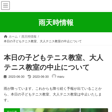
コ
ナ
ン
ビ
テ
ゲ
ン
ー
雨天時情報
ツ
シ
へ
ョ
ス
ン
ホーム
雨天時情報
キ
に
本日の子どもテニス教室、大人テニス教室の中止について
ッ
移
プ
動
本日の子どもテニス教室、大人
テニス教室の中止について
最
2023-06-30
2023-06-30
maru
終
更
雨が降っています。これからも降り続く予報が出ていることか
新
ら、本日の子どもテニス教室、大人テニス教室は中止いたしま
日
時
す。
:
前の記事