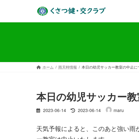
コ
ナ
ン
ビ
テ
ゲ
ン
ー
ツ
シ
へ
ョ
ス
ン
キ
に
ッ
移
ホーム
雨天時情報
本日の幼児サッカー教室の中止に
プ
動
本日の幼児サッカー教
最
2023-06-14
2023-06-14
maru
終
更
天気予報によると、このあと強い雨
新
日
ー教室は中止いたします。