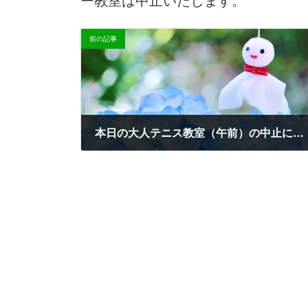
時
:
前の記事
本日の大人テニス教室（午前）の中止について
2023-06-09