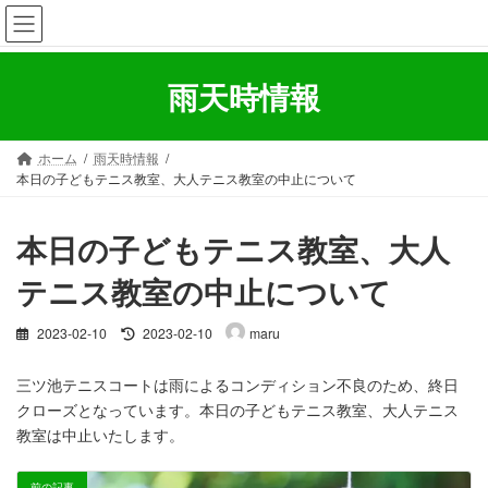
コ
ナ
ン
ビ
テ
ゲ
ン
ー
雨天時情報
ツ
シ
へ
ョ
ス
ン
ホーム
雨天時情報
キ
に
本日の子どもテニス教室、大人テニス教室の中止について
ッ
移
プ
動
本日の子どもテニス教室、大人
テニス教室の中止について
最
2023-02-10
2023-02-10
maru
終
更
三ツ池テニスコートは雨によるコンディション不良のため、終日
新
クローズとなっています。本日の子どもテニス教室、大人テニス
日
時
教室は中止いたします。
:
前の記事