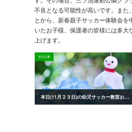
時
:
不良となる可能性が高いです。また
とから、新春親子サッカー体験会を
いたお子様、保護者の皆様には多大
上げます。
前の記事
本日(11月２３日)の幼児サッカー教室および子どもテニス教室の中止について
2022-11-23