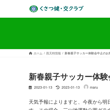
コ
ナ
ン
ビ
テ
ゲ
ン
ー
ツ
シ
へ
ョ
ス
ン
キ
に
ッ
移
ホーム
雨天時情報
新春親子サッカー体験会中止のお
プ
動
新春親子サッカー体験
最
2023-01-13
2023-01-13
maru
終
更
天気予報によりますと、今夜から明
新
日
す。その場合、三ツ池運動公園グラ