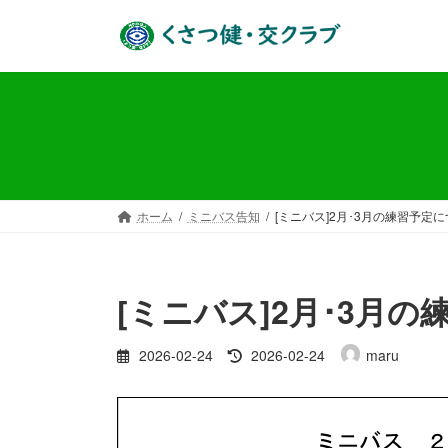
コ
ナ
ン
ビ
テ
ゲ
ン
ー
ツ
シ
へ
ョ
ス
ン
キ
に
ッ
移
ホーム
ミニバス告知
[ミニバス]2月･3月の練習予定
プ
動
[ミニバス]2月･3月
最
2026-02-24
2026-02-24
maru
終
更
新
日