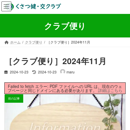
コ
ナ
ン
ビ
テ
ゲ
ン
ー
クラブ便り
ツ
シ
へ
ョ
ス
ン
ホーム
クラブ便り
［クラブ便り］2024年11月
キ
に
ッ
移
プ
動
［クラブ便り］2024年11月
最
2024-10-23
2024-10-23
maru
終
更
Failed to fetch エラー: PDF ファイルへの URL は、現在のウェ
新
ブページと同じドメインにある必要があります。
詳細はこちら
日
時
前の記事
: