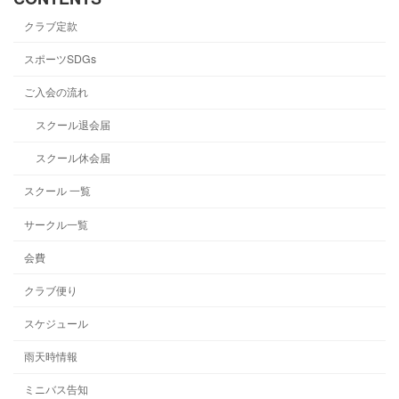
クラブ定款
スポーツSDGs
ご入会の流れ
スクール退会届
スクール休会届
スクール 一覧
サークル一覧
会費
クラブ便り
スケジュール
雨天時情報
ミニバス告知