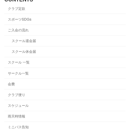
クラブ定款
スポーツSDGs
ご入会の流れ
スクール退会届
スクール休会届
スクール 一覧
サークル一覧
会費
クラブ便り
スケジュール
雨天時情報
ミニバス告知