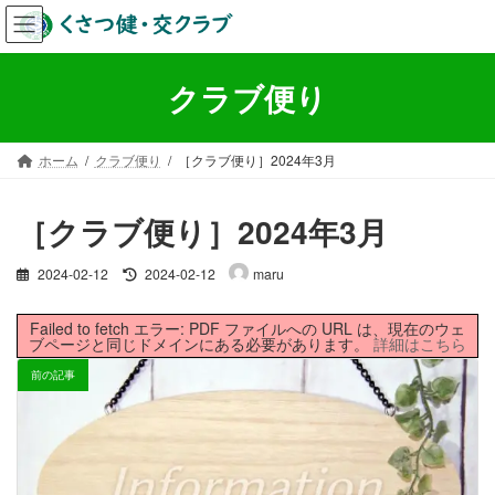
コ
ナ
ン
ビ
テ
ゲ
ン
ー
クラブ便り
ツ
シ
へ
ョ
ス
ン
ホーム
クラブ便り
［クラブ便り］2024年3月
キ
に
ッ
移
プ
動
［クラブ便り］2024年3月
最
2024-02-12
2024-02-12
maru
終
更
Failed to fetch エラー: PDF ファイルへの URL は、現在のウェ
新
ブページと同じドメインにある必要があります。
詳細はこちら
日
時
前の記事
: